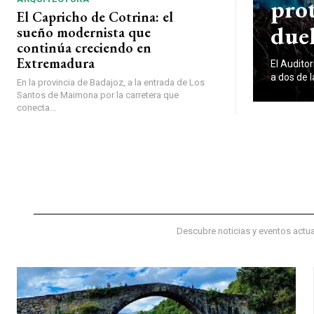
pro
El Capricho de Cotrina: el
duel
sueño modernista que
continúa creciendo en
Extremadura
El Audito
a dos de 
En la provincia de Badajoz, a la entrada de Los
Santos de Maimona por la carretera que
conecta...
Descubre noticias y eventos actua