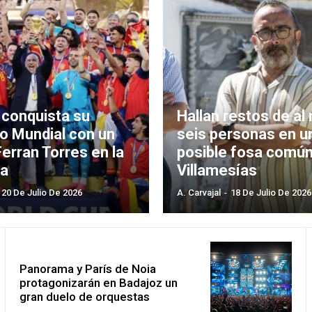
 conquista su
Hallan restos de a
o Mundial con un
seis personas en u
Ferran Torres en la
posible fosa común
ga
Villamesías
20 De Julio De 2026
A. Carvajal
-
18 De Julio De 2026
Panorama y París de Noia
protagonizarán en Badajoz un
gran duelo de orquestas