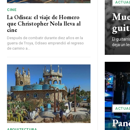
ACTUA
CINE
Muer
La Odisea: el viaje de Homero
que Christopher Nola lleva al
guit
cine
Después de combatir durante diez años en la
El guitar
guerra de Troya, Odiseo emprendió el regreso
deja un le
de camino a...
ACTUA
Pan
ARQUITECTURA