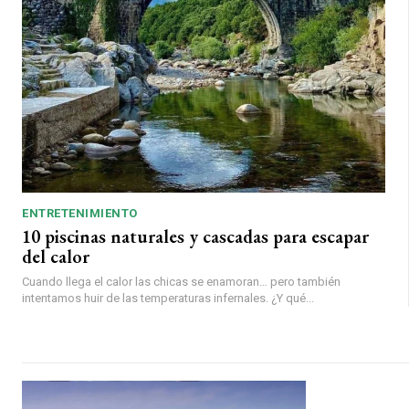
ENTRETENIMIENTO
10 piscinas naturales y cascadas para escapar
del calor
Cuando llega el calor las chicas se enamoran… pero también
intentamos huir de las temperaturas infernales. ¿Y qué...