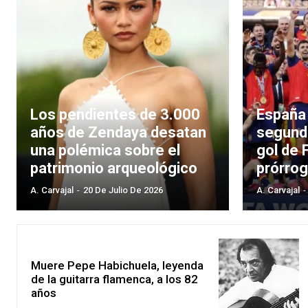
Los pendientes de 3.000
España
años de Zendaya desatan
segund
una polémica sobre el
gol de 
patrimonio arqueológico
prórro
A. Carvajal
-
20 De Julio De 2026
A. Carvajal
-
Muere Pepe Habichuela, leyenda
de la guitarra flamenca, a los 82
años