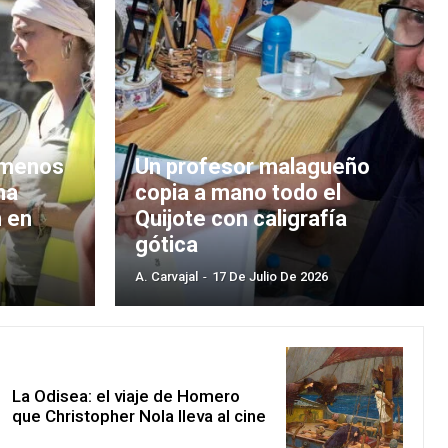
l menos
Un profesor malagueño
na
copia a mano todo el
 en
Quijote con caligrafía
gótica
A. Carvajal
-
17 De Julio De 2026
La Odisea: el viaje de Homero
que Christopher Nola lleva al cine