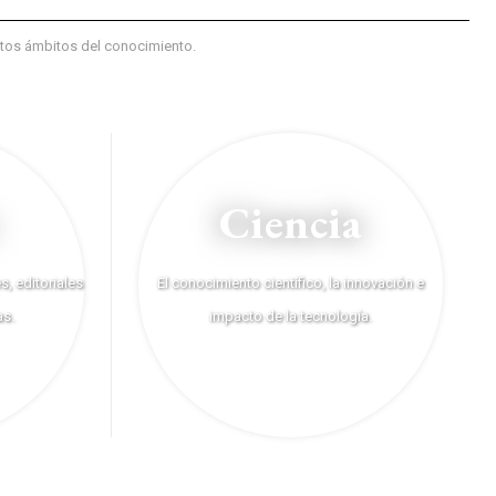
intos ámbitos del conocimiento.
Ciencia
, editoriales
El conocimiento científico, la innovación e
as.
impacto de la tecnología.