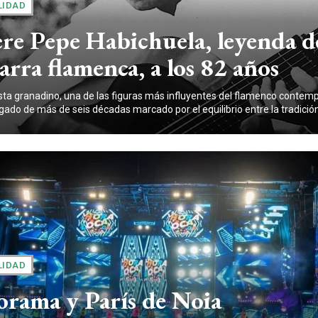
LIDAD
e Pepe Habichuela, leyenda de
arra flamenca, a los 82 años
rista granadino, una de las figuras más influyentes del flamenco contem
gado de más de seis décadas marcado por el equilibrio entre la tradición y
LIDAD
orama y París de Noia