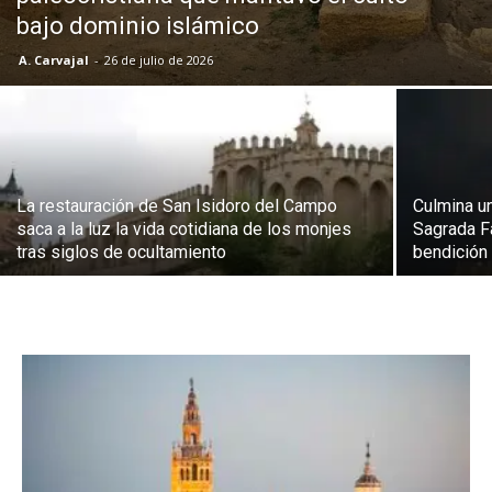
bajo dominio islámico
A. Carvajal
-
26 de julio de 2026
La restauración de San Isidoro del Campo
Culmina un
saca a la luz la vida cotidiana de los monjes
Sagrada Fa
tras siglos de ocultamiento
bendición