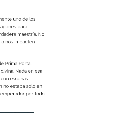
mente uno de los
mágenes para
erdadera maestría. No
vía nos impacten
e Prima Porta,
 divina. Nada en esa
a con escenas
en no estaba solo en
el emperador por todo