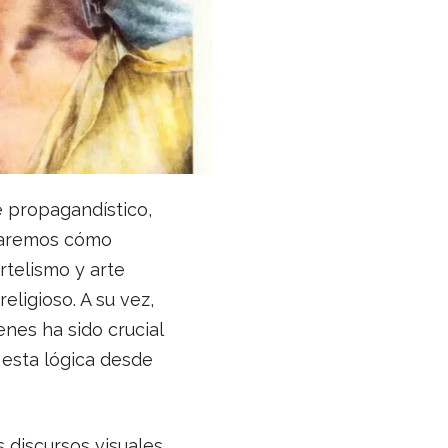
e propagandístico,
izaremos cómo
artelismo y arte
eligioso. A su vez,
nes ha sido crucial
 esta lógica desde
 discursos visuales