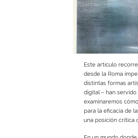
Este artículo recorr
desde la Roma imper
distintas formas artí
digital – han servid
examinaremos cómo e
para la eficacia de 
una posición crítica 
En un mundo donde la