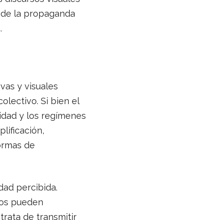
 de la propaganda
.
vas y visuales
olectivo. Si bien el
idad y los regímenes
lificación,
ormas de
dad percibida.
nos pueden
trata de transmitir