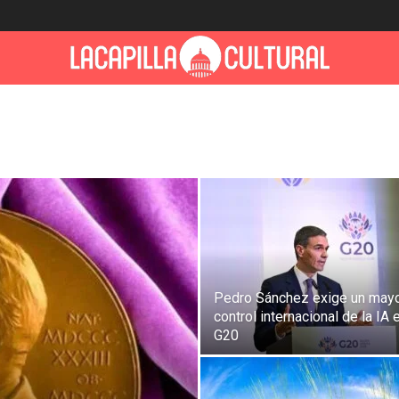
Pedro Sánchez exige un may
control internacional de la IA 
G20