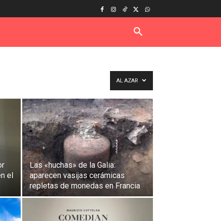
AL AZAR
or
Las «huchas» de la Galia:
en el
aparecen vasijas cerámicas
repletas de monedas en Francia