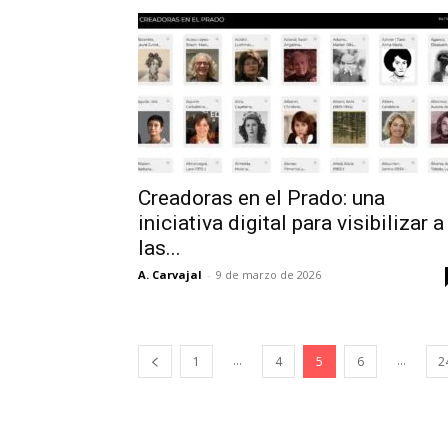
Creadoras en el Prado: una
iniciativa digital para visibilizar a
las...
A. Carvajal
-
9 de marzo de 2026
...
...
1
4
5
6
2