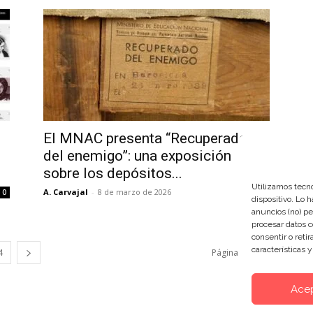
El MNAC presenta “Recuperado
del enemigo”: una exposición
sobre los depósitos...
Utilizamos tecno
A. Carvajal
-
8 de marzo de 2026
0
0
dispositivo. Lo 
anuncios (no) pe
procesar datos c
consentir o reti
características 
4
Página 5 de 24
Ace