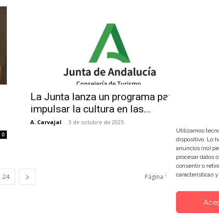
La Junta lanza un programa para
impulsar la cultura en las...
A. Carvajal
-
3 de octubre de 2025
0
Utilizamos tecno
0
dispositivo. Lo 
anuncios (no) pe
procesar datos c
consentir o reti
características 
24
Página 12 de 24
Ace