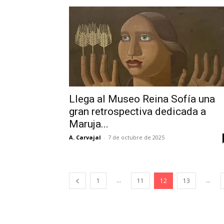
Llega al Museo Reina Sofía una
gran retrospectiva dedicada a
Maruja...
A. Carvajal
-
7 de octubre de 2025
...
...
1
11
12
13