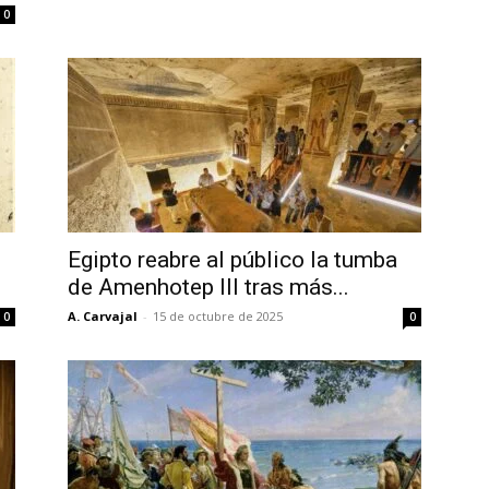
0
Egipto reabre al público la tumba
de Amenhotep III tras más...
A. Carvajal
-
15 de octubre de 2025
0
0