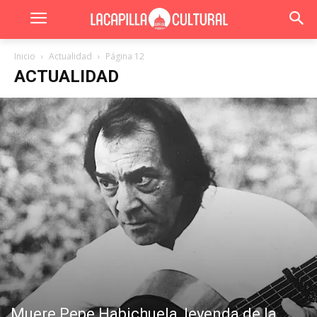
Inicio
Actualidad
Página 12
ACTUALIDAD
Muere Pepe Habichuela, leyenda de la