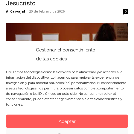
Jesucristo
A. Carvajal
-
20 de febrero de 2026
0
Gestionar el consentimiento
de las cookies
Utilizamos tecnologías como las cookies para almacenar y/o acceder a la
información del dispositivo. Lo hacemos para mejorar la experiencia de
navegación y para mostrar anuncios (no) personalizados. El consentimiento
a estas tecnologías nos permitirá procesar datos como el comportamiento
Madrid recupera a Chillida veinticinco años
de navegación o los ID's únicos en este sitio. No consentir o retirar el
después con la exposición “Soñar...
consentimiento, puede afectar negativamente a ciertas características y
funciones.
A. Carvajal
-
20 de febrero de 2026
0
Aceptar
11
12
13