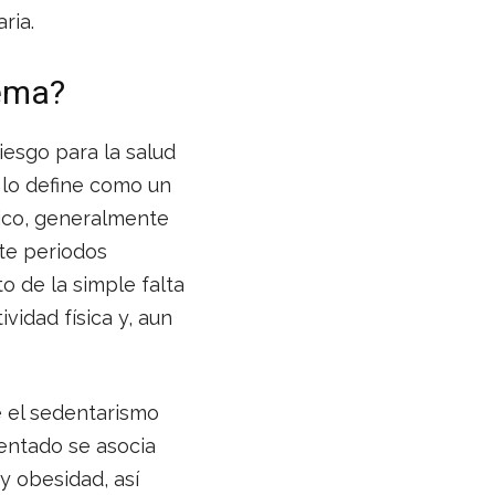
ria.
lema?
iesgo para la salud
 lo define como un
ico, generalmente
te periodos
o de la simple falta
idad física y, aun
e el sedentarismo
entado se asocia
y obesidad, así