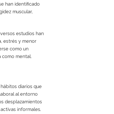
e han identificado
gidez muscular,
iversos estudios han
a, estrés y menor
derse como un
ca como mental.
 hábitos diarios que
laboral al entorno
los desplazamientos
 activas informales.