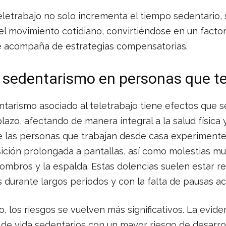
teletrabajo no solo incrementa el tiempo sedentario,
del movimiento cotidiano, convirtiéndose en un facto
 se acompaña de estrategias compensatorias.
 sedentarismo en personas que te
tarismo asociado al teletrabajo tiene efectos que s
azo, afectando de manera integral a la salud física y
e las personas que trabajan desde casa experimenten
sición prolongada a pantallas, así como molestias m
hombros y la espalda. Estas dolencias suelen estar r
durante largos periodos y con la falta de pausas act
, los riesgos se vuelven más significativos. La eviden
s de vida sedentarios con un mayor riesgo de desarr