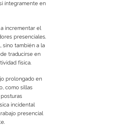
si íntegramente en
 a incrementar el
ores presenciales.
, sino también a la
ede traducirse en
vidad física.
jo prolongado en
, como sillas
r posturas
sica incidental
trabajo presencial
e.