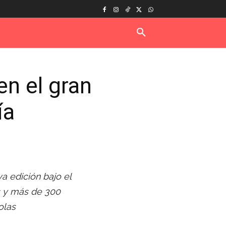
n el gran
ía
va edición bajo el
s y más de 300
olas