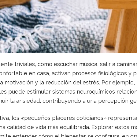
nte triviales, como escuchar música, salir a camina
nfortable en casa, activan procesos fisiológicos y p
la motivación y la reducción del estrés. Por ejemplo, 
les puede estimular sistemas neuroquímicos relacio
uir la ansiedad, contribuyendo a una percepción gen
iva, los «pequeños placeres cotidianos» representa
na calidad de vida más equilibrada. Explorar estos
mite entender cómo el bienestar se configura, en gra