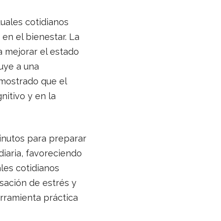
uales cotidianos
en el bienestar. La
a mejorar el estado
buye a una
emostrado que el
itivo y en la
inutos para preparar
diaria, favoreciendo
ales cotidianos
sación de estrés y
rramienta práctica