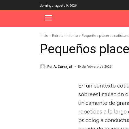
domingo, agosto 9, 2026
Inicio
Entretenimiento
Pequeños placeres cotidiano
Pequeños placer
-
Por
A. Carvajal
10 de febrero de 2026
En un contexto cotid
sobreestimulación di
únicamente de grand
repetidos a lo largo 
psicología conductua
estado de ánimo y re