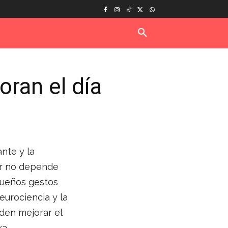
ran el día
nte y la
tar no depende
queños gestos
eurociencia y la
den mejorar el
a.