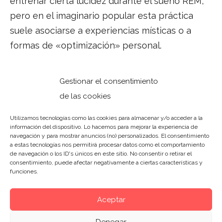
entrenar cierta lucidez durante el sueño REM,
pero en el imaginario popular esta práctica
suele asociarse a experiencias místicas o a
formas de «optimización» personal.
Desde una perspectiva antropológica, esto no
Gestionar el consentimiento
sorprende a nadie. Las sociedades
de las cookies
contemporáneas, incluso altamente
tecnificadas, continúan necesitando marcos
Utilizamos tecnologías como las cookies para almacenar y/o acceder a la
información del dispositivo. Lo hacemos para mejorar la experiencia de
simbólicos para interpretar la experiencia
navegación y para mostrar anuncios (no) personalizados. El consentimiento
a estas tecnologías nos permitirá procesar datos como el comportamiento
subjetiva. Por ello soñar, aunque explicado en
de navegación o los ID's únicos en este sitio. No consentir o retirar el
términos neuronales, sigue siendo un territorio
consentimiento, puede afectar negativamente a ciertas características y
funciones.
donde proyectamos deseos, miedos y
narrativas de sentido.
Aceptar
Ciencia
Cultura
Global
Lifestyle
Denegar