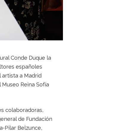
.
tural Conde Duque la
ultores españoles
 artista a Madrid
l Museo Reina Sofía
es colaboradoras,
 general de Fundación
a-Pilar Belzunce,