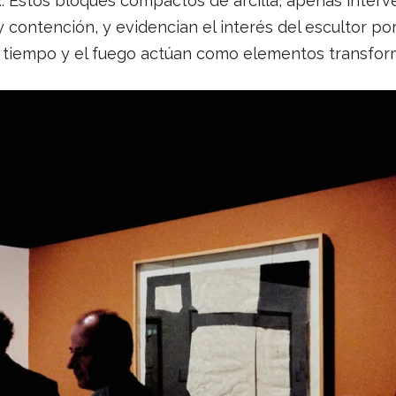
k
. Estos bloques compactos de arcilla, apenas interv
 contención, y evidencian el interés del escultor po
l tiempo y el fuego actúan como elementos transfor