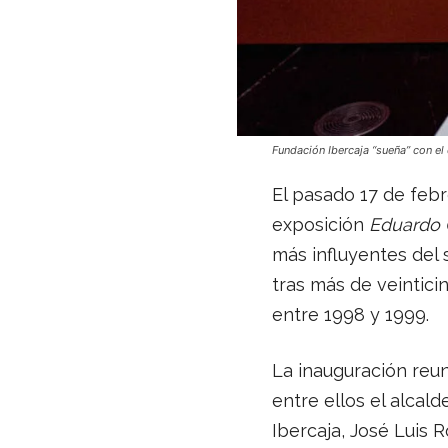
Fundación Ibercaja “sueña” con el
El pasado 17 de febr
exposición
Eduardo C
más influyentes del 
tras más de veintici
entre 1998 y 1999.
La inauguración reun
entre ellos el alcal
Ibercaja, José Luis 