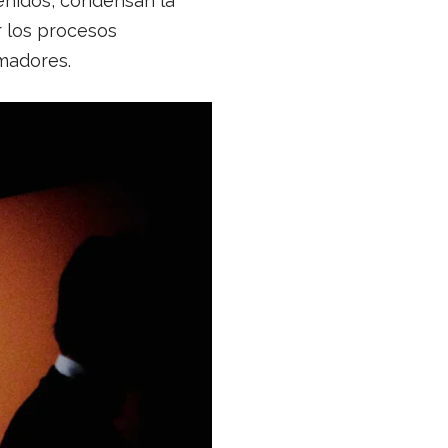
enidos, condensan la
r los procesos
madores.