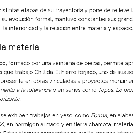
istintas etapas de su trayectoria y pone de relieve 
a su evolución formal, mantuvo constantes sus gran
, la interioridad y la relación entre materia y espacio
la materia
ico, formado por una veintena de piezas, permite apr
 que trabajó Chillida. El hierro forjado, uno de sus 
tá presente en obras vinculadas a proyectos monum
ento a la tolerancia
o en series como
Topos
,
Lo pro
horizonte
.
s se exhiben trabajos en yeso, como
Forma
, en alab
XI
, en hormigón armado y en tierra chamota, material