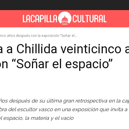
inco años después con la exposición “Soñar el...
 a Chillida veinticinco
ón “Soñar el espacio”
ños después de su última gran retrospectiva en la cap
bra del escultor vasco en una exposición que invita a 
 espacio, la materia y el vacío