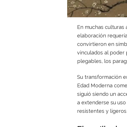
En muchas culturas a
elaboración requería
convirtieron en símb
vinculados al poder 
plegables, los parag
Su transformación en 
Edad Moderna comen
siguió siendo un acc
a extenderse su uso 
resistentes y ligero