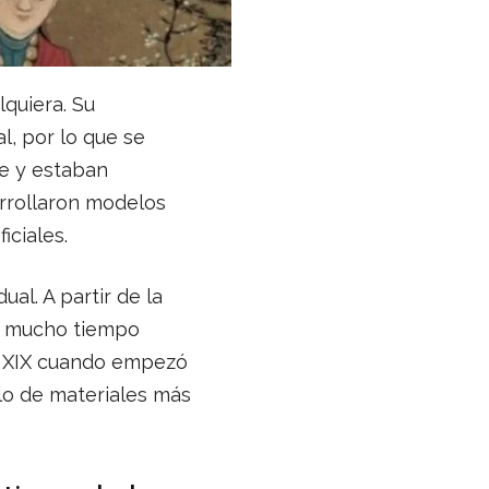
quiera. Su
l, por lo que se
te y estaban
arrollaron modelos
iciales.
al. A partir de la
e mucho tiempo
I y XIX cuando empezó
llo de materiales más