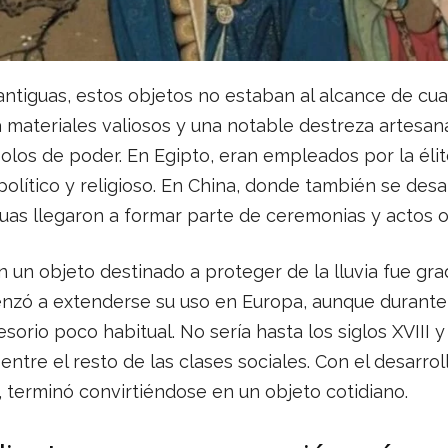
ntiguas, estos objetos no estaban al alcance de cual
 materiales valiosos y una notable destreza artesana
olos de poder. En Egipto, eran empleados por la éli
político y religioso. En China, donde también se des
uas llegaron a formar parte de ceremonias y actos of
un objeto destinado a proteger de la lluvia fue gradu
zó a extenderse su uso en Europa, aunque durant
esorio poco habitual. No sería hasta los siglos XVII
entre el resto de las clases sociales. Con el desarro
s, terminó convirtiéndose en un objeto cotidiano.