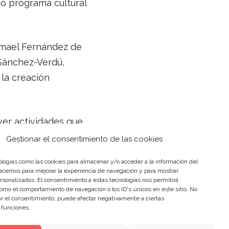
o programa cultural
smael Fernández de
 Sánchez-Verdú,
la creación
ver actividades que
bién refleja la larga
Gestionar el consentimiento de las cookies
n de óperas y
logías como las cookies para almacenar y/o acceder a la información del
dievales y barrocos –
hacemos para mejorar la experiencia de navegación y para mostrar
rsonalizados. El consentimiento a estas tecnologías nos permitirá
omo el comportamiento de navegación o los ID's únicos en este sitio. No
rar el consentimiento, puede afectar negativamente a ciertas
y funciones.