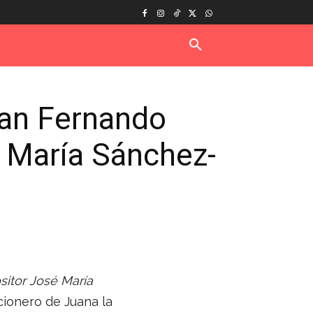
San Fernando
é María Sánchez-
itor José María
ionero de Juana la