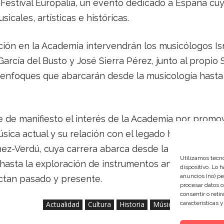
Festival Europalia, un evento dedicado a España cuy
sicales, artísticas e históricas.
ción en la Academia intervendrán los musicólogos I
 García del Busto y José Sierra Pérez, junto al propio
 enfoques que abarcarán desde la musicología hasta 
 de manifiesto el interés de la Academia por promo
ica actual y su relación con el legado histórico. Tam
hez-Verdú, cuya carrera abarca desde la composició
Utilizamos tecno
 hasta la exploración de instrumentos antiguos – me
dispositivo. Lo 
anuncios (no) pe
ctan pasado y presente.
procesar datos c
consentir o reti
características 
Actualidad
Cultura
Historia
Música