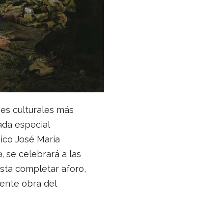
nes culturales más
ada especial
ico José María
a
, se celebrará a las
hasta completar aforo,
iente obra del