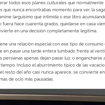
erar todos esos planes culturales que normalment
ras que nunca encontrabas momento para ver, la sag
anime larguísimo que intimida o ese libro acumulando
 fuera hace cuarenta grados, quedarse en casa vien
nvierte en una decisión completamente legítima.
iene una relación especial con ese tipo de consumo c
e en pasar una tarde entera tumbado frente al venti
as persianas apenas dejan pasar luz, o engancharse a
 tiempo. Incluso el aburrimiento típico de las vacaci
l resto del año casi nunca aparece, se convierte en 
rmas de ocio más pausadas.