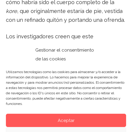
cómo habría sido el cuerpo completo de la
kore
, que originalmente estaría de pie, vestida
con un refinado quitón y portando una ofrenda.
Los investigadores creen que este
descubrimiento es uno de los muchos que
Gestionar el consentimiento
pueden salir en el distrito del templo de Vulci.
de las cookies
Las próximas campañas seguirán haciendo uso
de métodos arqueológicos avanzados para
Utilizamos tecnologías como las cookies para almacenar y/o acceder a la
información del dispositivo. Lo hacemos para mejorar la experiencia de
comprender mejor la evolución del paisaje
navegación y para mostrar anuncios (no) personalizados. El consentimiento
a estas tecnologías nos permitirá procesar datos como el comportamiento
urbano de Vulci. Mientras tanto, este hallazgo
de navegación o los ID's únicos en este sitio. No consentir o retirar el
obliga a los historiadores a revisar la
consentimiento, puede afectar negativamente a ciertas características y
funciones.
profundidad de los intercambios culturales en
el Mediterráneo antiguo.
Aceptar
Actualidad
Arte
Historia