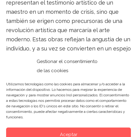
representan el testimonio artístico de un
maestro en un momento de crisis, sino que
también se erigen como precursoras de una
revolución artística que marcaría el arte
moderno. Estas obras reflejan la angustia de un
individuo, y a su vez se convierten en un espejo
de las transformaciones sociales, políticas y
Gestionar el consentimiento
culturales de su época.
de las cookies
El legado de las Pinturas Negras perdura en las
Utilizamos tecnologías como las cookies para almacenar y/o acceder a la
información del dispositivo. Lo hacemos para mejorar la experiencia de
pinceladas de los maestros que le siguieron.
navegación y para mostrar anuncios (no) personalizados. El consentimiento
a estas tecnologías nos permitirá procesar datos como el comportamiento
Goya, al sumergirse en la oscuridad, alumbró un
de navegación o los ID's únicos en este sitio. No consentir o retirar el
camino para la exploración artística, dejando
consentimiento, puede afectar negativamente a ciertas características y
funciones.
un cimiento sólido sobre el cual se construiría
el arte moderno.
Aceptar