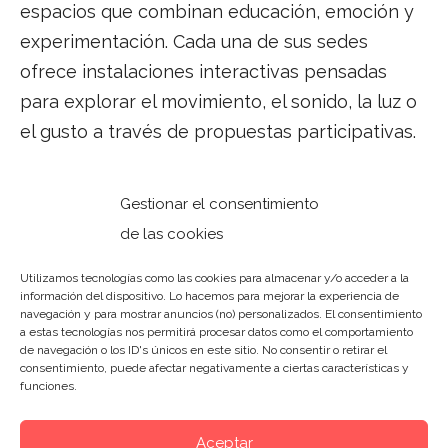
espacios que combinan educación, emoción y
experimentación. Cada una de sus sedes
ofrece instalaciones interactivas pensadas
para explorar el movimiento, el sonido, la luz o
el gusto a través de propuestas participativas.
El museo, concebido para todos los públicos,
Gestionar el consentimiento
propone una experiencia intergeneracional
de las cookies
que conecta con niños, jóvenes y adultos
mediante un lenguaje universal: la curiosidad.
Utilizamos tecnologías como las cookies para almacenar y/o acceder a la
información del dispositivo. Lo hacemos para mejorar la experiencia de
Además, el espacio ofrecerá programas
navegación y para mostrar anuncios (no) personalizados. El consentimiento
a estas tecnologías nos permitirá procesar datos como el comportamiento
educativos para colegios, actividades de
team
de navegación o los ID's únicos en este sitio. No consentir o retirar el
building
para empresas y la posibilidad de
consentimiento, puede afectar negativamente a ciertas características y
funciones.
organizar visitas guiadas, celebraciones y
eventos privados.
Aceptar