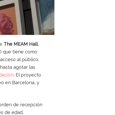
de
The MEAM Hall
,
M) que tiene como
 acceso al público.
hasta agotar las
ndación
. El proyecto
seo en Barcelona, y
 orden de recepción
es de edad,