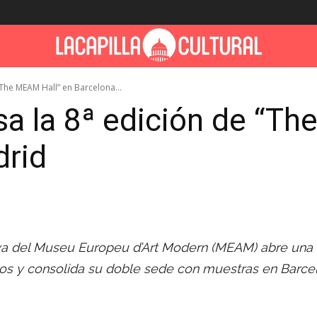
“The MEAM Hall” en Barcelona...
a la 8ª edición de “Th
drid
tiva del Museu Europeu d’Art Modern (MEAM) abre una
tivos y consolida su doble sede con muestras en Barce