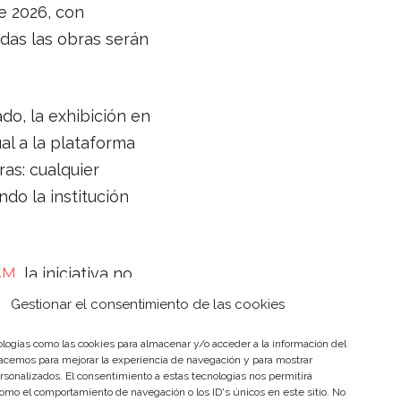
e 2026, con
odas las obras serán
do, la exhibición en
al a la plataforma
as: cualquier
do la institución
AM
, la iniciativa no
 la participación
Gestionar el consentimiento de las cookies
 MEAM Hall consolida
logías como las cookies para almacenar y/o acceder a la información del
áneo, articulado
hacemos para mejorar la experiencia de navegación y para mostrar
rsonalizados. El consentimiento a estas tecnologías nos permitirá
omo el comportamiento de navegación o los ID's únicos en este sitio. No