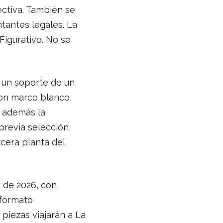
ectiva. También se
tantes legales. La
Figurativo. No se
 un soporte de un
on marco blanco,
e además la
previa selección,
cera planta del
e de 2026, con
 formato
piezas viajarán a La