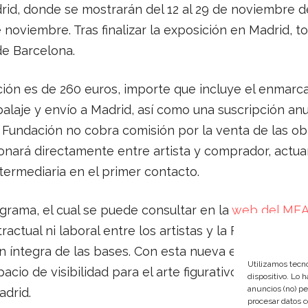
rid, donde se mostrarán del 12 al 29 de noviembre d
 noviembre. Tras finalizar la exposición en Madrid, t
e Barcelona.
ción es de 260 euros, importe que incluye el enmarca
laje y envío a Madrid, así como una suscripción anu
a Fundación no cobra comisión por la venta de las obr
onará directamente entre artista y comprador, actuan
ermediaria en el primer contacto.
grama, el cual se puede consultar en la
web del ME
ractual ni laboral entre los artistas y la Fundación, y
n íntegra de las bases. Con esta nueva edición, The
Utilizamos tecno
cio de visibilidad para el arte figurativo contempor
dispositivo. Lo 
anuncios (no) pe
adrid.
procesar datos c