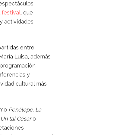
 espectáculos
 festival
, que
y actividades
artidas entre
 María Luisa, además
a programación
nferencias y
ividad cultural más
como
Penélope. La
,
Un tal César
o
etaciones