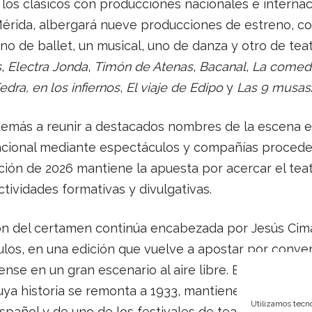
os clásicos con producciones nacionales e internaci
rida, albergará nueve producciones de estreno, co
uno de ballet, un musical, uno de danza y otro de tea
s
,
Electra Jonda
,
Timón de Atenas
,
Bacanal
,
La comedi
edra, en los infiernos
,
El viaje de Edipo
y
Las 9 musas
además a reunir a destacados nombres de la escena e
acional mediante espectáculos y compañías proceden
ión de 2026 mantiene la apuesta por acercar el teat
tividades formativas y divulgativas.
ión del certamen continúa encabezada por Jesús Cima
os, en una edición que vuelve a apostar por convert
se en un gran escenario al aire libre. El Festival In
uya historia se remonta a 1933, mantiene así su cond
Utilizamos tecno
español y de uno de los festivales de teatro clásico 