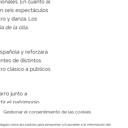
onales. En cuanto al
n seis espectáculos
tro y danza. Los
a de la olla
,
.
spañola y reforzará
tes de distintos
ro clásico a públicos
rro junto a
ir el patrimonio
ternacional de Teatro
Gestionar el consentimiento de las cookies
ición de referente
logías como las cookies para almacenar y/o acceder a la información del
más prestigiosos del