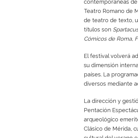
contemporáneas de l
Teatro Romano de Mé
de teatro de texto, 
títulos son
Spartacu
Cómicos de Roma
,
F
El festival volverá 
su dimensión intern
países. La programac
diversos mediante ac
La dirección y gest
Pentación Espectácul
arqueológico emeriten
Clásico de Mérida, c
cultural del verano 