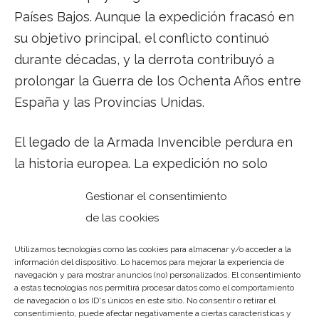
Países Bajos. Aunque la expedición fracasó en
su objetivo principal, el conflicto continuó
durante décadas, y la derrota contribuyó a
prolongar la Guerra de los Ochenta Años entre
España y las Provincias Unidas.
El legado de la Armada Invencible perdura en
la historia europea. La expedición no solo
alteró el equilibrio de poder en la región, sino
Gestionar el consentimiento
que también dejó una huella en la cultura y la
de las cookies
memoria colectiva. La derrota de la Armada
Invencible se convirtió en un hito crucial que
Utilizamos tecnologías como las cookies para almacenar y/o acceder a la
información del dispositivo. Lo hacemos para mejorar la experiencia de
influyó en las estrategias militares y en la
navegación y para mostrar anuncios (no) personalizados. El consentimiento
a estas tecnologías nos permitirá procesar datos como el comportamiento
diplomacia europea en los años venideros,
de navegación o los ID's únicos en este sitio. No consentir o retirar el
consolidando la posición de Inglaterra como
consentimiento, puede afectar negativamente a ciertas características y