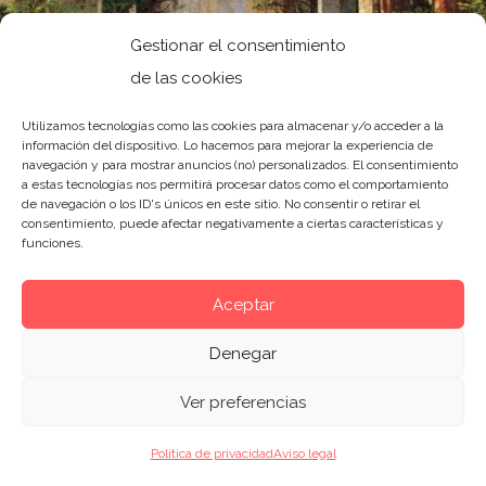
Gestionar el consentimiento
de las cookies
Utilizamos tecnologías como las cookies para almacenar y/o acceder a la
información del dispositivo. Lo hacemos para mejorar la experiencia de
navegación y para mostrar anuncios (no) personalizados. El consentimiento
a estas tecnologías nos permitirá procesar datos como el comportamiento
de navegación o los ID's únicos en este sitio. No consentir o retirar el
consentimiento, puede afectar negativamente a ciertas características y
Friedrich, durante estos años, sufrió problemas
funciones.
de salud que afectaron a su vida personal y su
producción artística. Su aislamiento social y su
Aceptar
amargura personal aumentaron, reflejado en
Denegar
sus obras, cada vez más sombrías y cargadas
de simbolismo melancólico. El pintor se sentía
Ver preferencias
cada vez más incomprendido por sus
contemporáneos, e incluso apartado del
Política de privacidad
Aviso legal