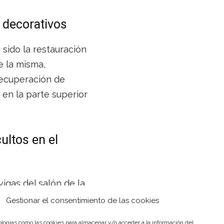
 decorativos
sido la restauración
e la misma,
recuperación de
 en la parte superior
ultos en el
vigas del salón de la
stauradas para
Gestionar el consentimiento de las cookies
habilitación, se han
logías como las cookies para almacenar y/o acceder a la información del