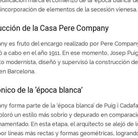
dificación marca el comienzo de la ‘época blanca’ de
 incorporación de elementos de la secesión vienesa.
ucción de la Casa Pere Company
y es fruto del encargo realizado por Pere Company 
ó a cabo en el año 1911. En ese momento, Josep Puig
to modernista, diseñó y supervisó la construcción d
en Barcelona.
ónico de la ‘época blanca’
 forma parte de la ‘época blanca’ de Puig i Cadafal
xploró un estilo más sobrio y depurado en comparaci
mentado. En esta etapa, el arquitecto se alejó de 
or líneas más rectas y formas geométricas, logrand