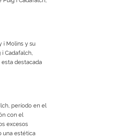
 Puig i Cadafalch,
i Molins y su
 i Cadafalch,
e esta destacada
ch, período en el
ón con el
los excesos
o una estética